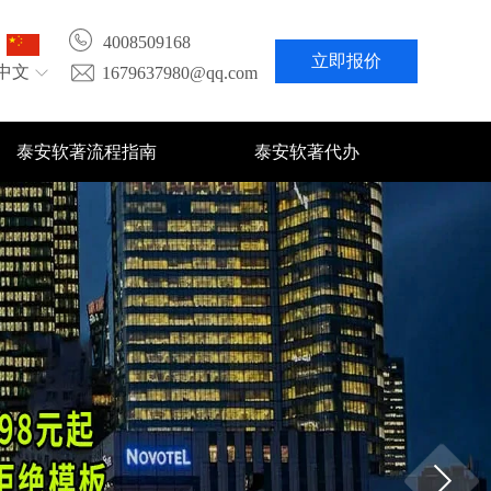
4008509168
立即报价
中文
1679637980@qq.com
泰安软著流程指南
泰安软著代办