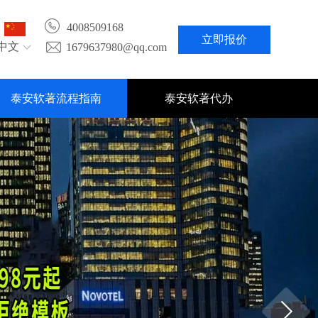
4008509168
立即报价
中文
1679637980@qq.com
泰安软著流程指南
泰安软著代办