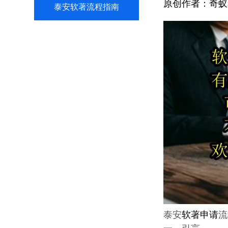
原创作者：
奇蚁
泰安软著流程指南
泰安
软著申请
流