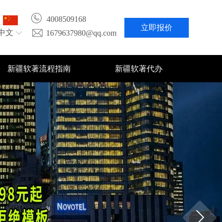
4008509168
立即报价
中文
1679637980@qq.com
新疆软著流程指南
新疆软著代办